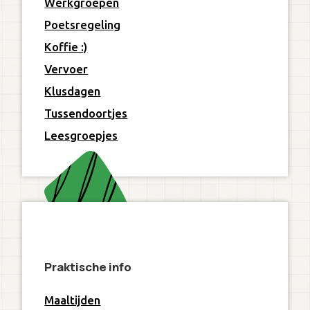
Werkgroepen
Poetsregeling
Koffie :)
Vervoer
Klusdagen
Tussendoortjes
Leesgroepjes
Praktische info
Maaltijden