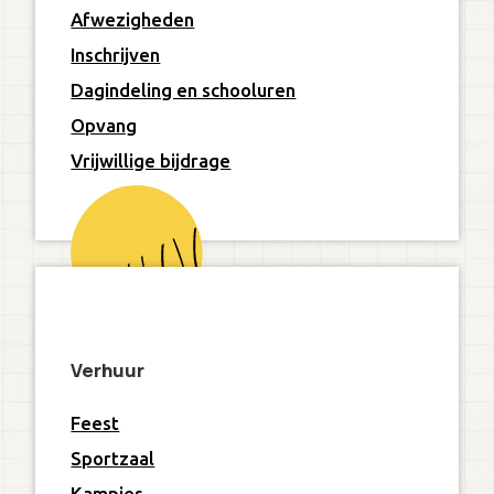
Afwezigheden
Inschrijven
Dagindeling en schooluren
Opvang
Vrijwillige bijdrage
Verhuur
Feest
Sportzaal
Kampjes