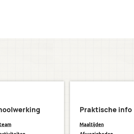
hoolwerking
Praktische info
 team
Maaltijden
activiteiten
Afwezigheden