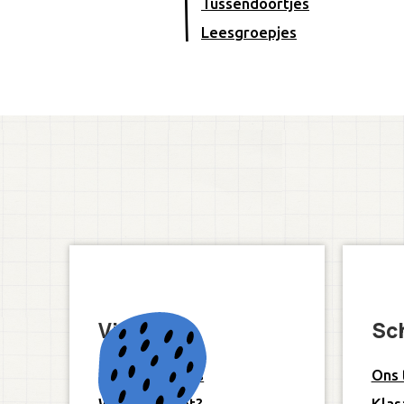
Tussendoortjes
Leesgroepjes
Visie
Sc
Onze 10 pijlers
Ons
Wat is Freinet?
Klas