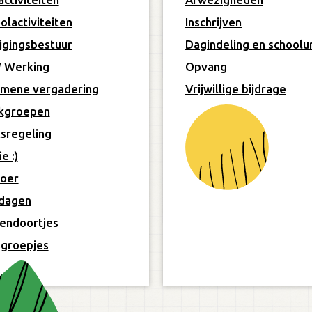
olactiviteiten
Inschrijven
igingsbestuur
Dagindeling en schoolu
 Werking
Opvang
mene vergadering
Vrijwillige bijdrage
kgroepen
sregeling
e :)
oer
dagen
endoortjes
groepjes