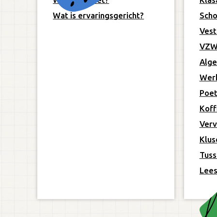
Wat is ervaringsgericht?
Scho
Vest
VZW
Alge
Wer
Poet
Koffi
Verv
Klus
Tuss
Lees