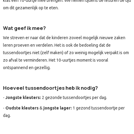
klas een 10-uurtje mee brengen. We nemen tijdens de lesuren de tijd
om dit gezamenlijk op te eten.
Wat geef ik mee?
We streven er naar dat de kinderen zoveel mogelijk nieuwe zaken
leren proeven en verdelen. Het is ook de bedoeling dat de
tussendoortjes niet (zelf maken) of zo weinig mogelijk verpakt is om
zo afval te verminderen. Het 10-uurtjes moment is vooral
ontspannend en gezellig.
Hoeveel tussendoortjes heb ik nodig?
-
Jongste kleuters:
2 gezonde tussendoortjes per dag.
-
Oudste kleuters
&
jongste lager:
1 gezond tussendoortje per
dag.