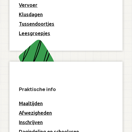
Vervoer
Klusdagen
Tussendoortjes
Leesgroepjes
Praktische info
Maaltijden
Afwezigheden
Inschrijven
Dagindeling en schooluren