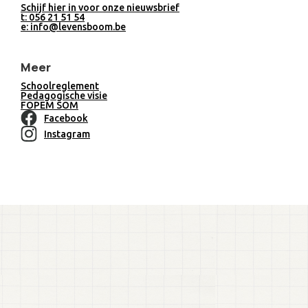
Schijf hier in voor onze nieuwsbrief
t: 056 21 51 54
e: info@levensboom.be
Meer
Schoolreglement
Pedagogische visie
FOPEM SOM
Facebook
Instagram