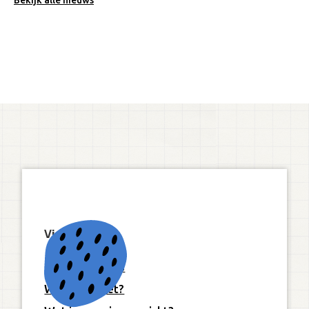
Bekijk alle nieuws
Visie
Onze 10 pijlers
Wat is Freinet?