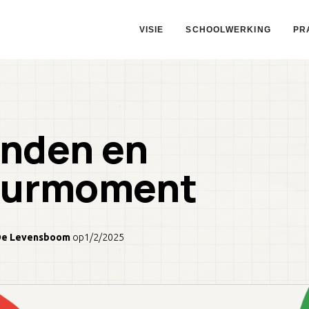
VISIE
SCHOOLWERKING
PR
onden en
eurmoment
De Levensboom
op
1/2/2025