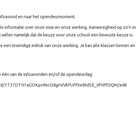
infoavond en naar het opendeurmoment.
e alle informatie over onze visie en onze werking. Aanwezigheid op zo'n 
Wij willen namelijk dat de keuze voor onze school een bewuste keuze is.
ullie een levendige indruk van onze werking. Je kan alle klassen binnen en
 op één van de infoavonden en/of de opendeurdag:
rms/d/1T37DTH1aGOKpv96cOdgnVVkFUFfXeBtdSE_0fHFfOQM/edit